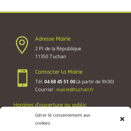
Adresse Mairie

2 Pl. de la République
11350 Tuchan
Contacter la Mairie

Tél.
04 68 45 51 00
(à partir de 9h30)
Courriel :
mairie@tuchan.fr
Horaires d'ouverture au public
Les lundis, mardis et jeudis : de 8h à 12h et de
Gérer le consentement aux
13h30 à 17h30.
cookies
Les mercredis : de 13h30 à 17h30.