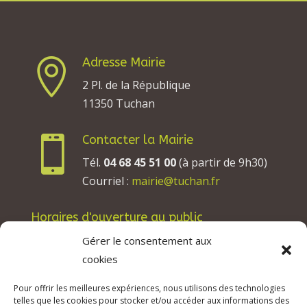
Adresse Mairie

2 Pl. de la République
11350 Tuchan
Contacter la Mairie

Tél.
04 68 45 51 00
(à partir de 9h30)
Courriel :
mairie@tuchan.fr
Horaires d'ouverture au public
Les lundis, mardis et jeudis : de 8h à 12h et de
Gérer le consentement aux
13h30 à 17h30.
cookies
Les mercredis : de 13h30 à 17h30.
Pour offrir les meilleures expériences, nous utilisons des technologies
Les vendredis : de 8h à 12h.
telles que les cookies pour stocker et/ou accéder aux informations des