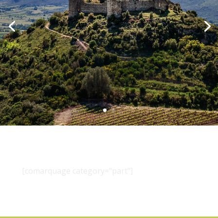
[comarquage category="part"]