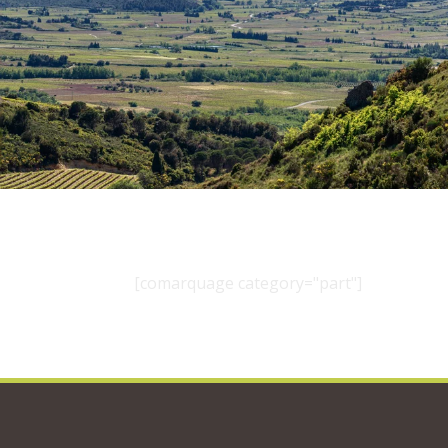
[comarquage category="part"]