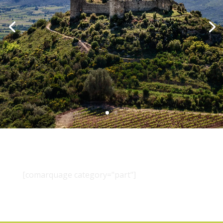
[comarquage category="part"]