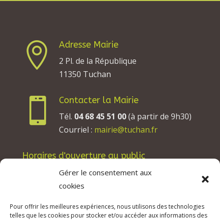
Adresse Mairie

2 Pl. de la République
11350 Tuchan
Contacter la Mairie

Tél.
04 68 45 51 00
(à partir de 9h30)
Courriel :
mairie@tuchan.fr
Horaires d'ouverture au public
Les lundis, mardis et jeudis : de 8h à 12h et de
Gérer le consentement aux
13h30 à 17h30.
cookies
Les mercredis : de 13h30 à 17h30.
Pour offrir les meilleures expériences, nous utilisons des technologies
Les vendredis : de 8h à 12h.
telles que les cookies pour stocker et/ou accéder aux informations des