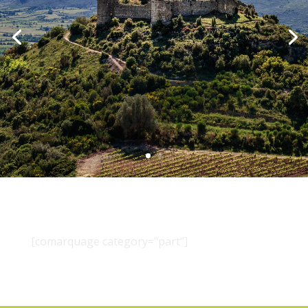
[comarquage category="part"]