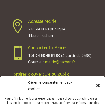
Adresse Mairie

2 Pl. de la République
11350 Tuchan
Contacter la Mairie

Tél.
04 68 45 51 00
(à partir de 9h30)
Courriel :
mairie@tuchan.fr
Horaires d'ouverture au public
Les lundis, mardis et jeudis : de 8h à 12h et de
Gérer le consentement aux
13h30 à 17h30.
cookies
Les mercredis : de 13h30 à 17h30.
Pour offrir les meilleures expériences, nous utilisons des technologies
Les vendredis : de 8h à 12h.
telles que les cookies pour stocker et/ou accéder aux informations des