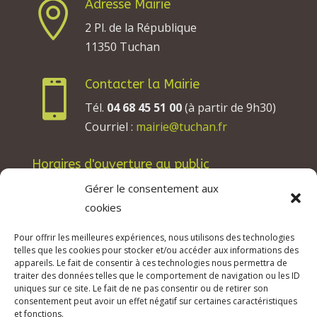
Adresse Mairie

2 Pl. de la République
11350 Tuchan
Contacter la Mairie

Tél.
04 68 45 51 00
(à partir de 9h30)
Courriel :
mairie@tuchan.fr
Horaires d'ouverture au public
Les lundis, mardis et jeudis : de 8h à 12h et de
Gérer le consentement aux
13h30 à 17h30.
cookies
Les mercredis : de 13h30 à 17h30.
Pour offrir les meilleures expériences, nous utilisons des technologies
Les vendredis : de 8h à 12h.
telles que les cookies pour stocker et/ou accéder aux informations des
appareils. Le fait de consentir à ces technologies nous permettra de
traiter des données telles que le comportement de navigation ou les ID
uniques sur ce site. Le fait de ne pas consentir ou de retirer son
consentement peut avoir un effet négatif sur certaines caractéristiques
© 2026 Mairie de Tuchan | Site Internet réalisé
et fonctions.