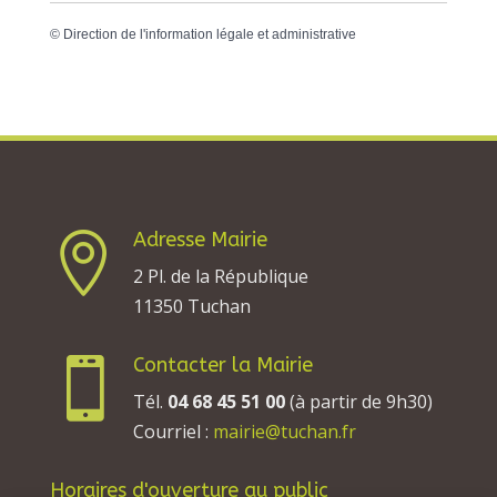
©
Direction de l'information légale et administrative
Adresse Mairie

2 Pl. de la République
11350 Tuchan
Contacter la Mairie

Tél.
04 68 45 51 00
(à partir de 9h30)
Courriel :
mairie@tuchan.fr
Horaires d'ouverture au public