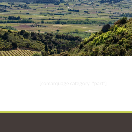
[comarquage category="part"]