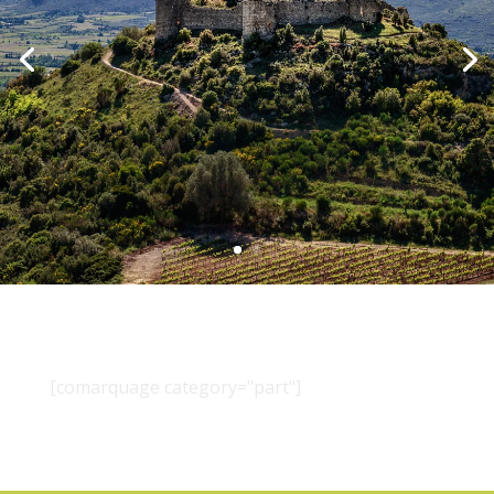
[comarquage category="part"]