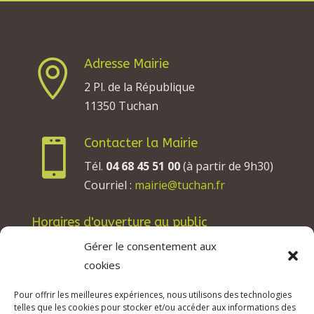
Adresse Mairie

2 Pl. de la République
11350 Tuchan
Contacter la Mairie

Tél.
04 68 45 51 00
(à partir de 9h30)
Courriel :
mairie@tuchan.fr
Horaires d'ouverture au public
Les lundis, mardis et jeudis : de 8h à 12h et de
Gérer le consentement aux
13h30 à 17h30.
cookies
Les mercredis : de 13h30 à 17h30.
Pour offrir les meilleures expériences, nous utilisons des technologies
Les vendredis : de 8h à 12h.
telles que les cookies pour stocker et/ou accéder aux informations des