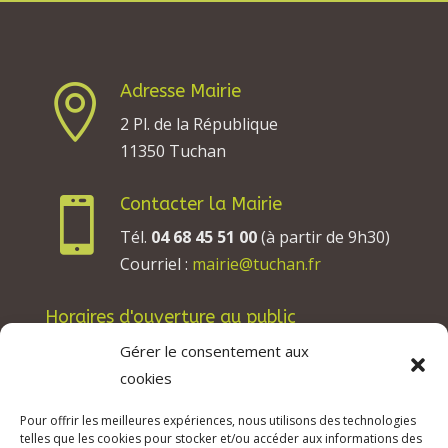
Adresse Mairie

2 Pl. de la République
11350 Tuchan
Contacter la Mairie

Tél.
04 68 45 51 00
(à partir de 9h30)
Courriel :
mairie@tuchan.fr
Horaires d'ouverture au public
Les lundis, mardis et jeudis : de 8h à 12h et de
Gérer le consentement aux
13h30 à 17h30.
cookies
Les mercredis : de 13h30 à 17h30.
Pour offrir les meilleures expériences, nous utilisons des technologies
Les vendredis : de 8h à 12h.
telles que les cookies pour stocker et/ou accéder aux informations des