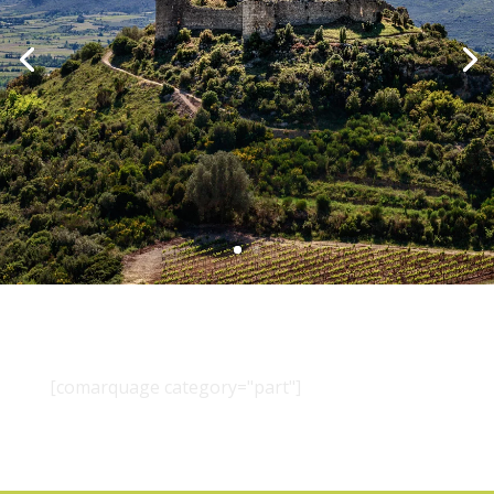
[comarquage category="part"]