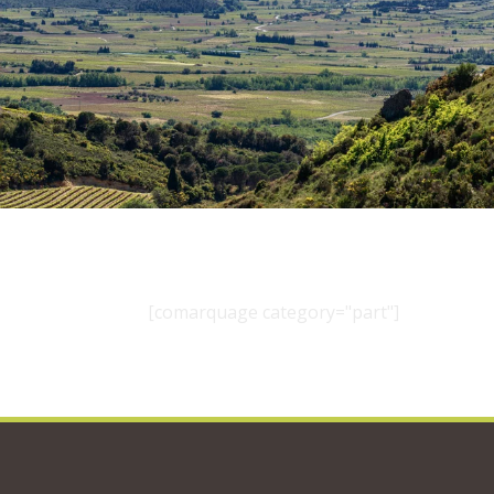
[comarquage category="part"]