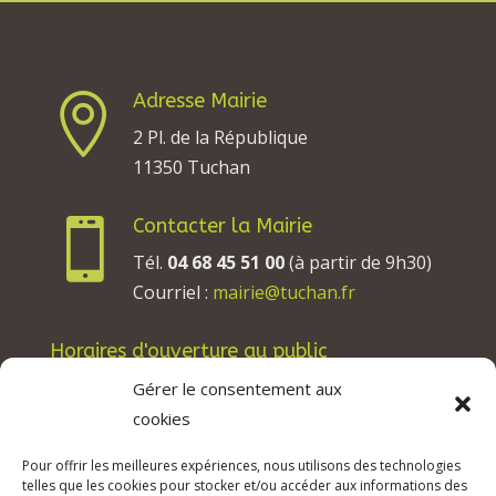
Adresse Mairie

2 Pl. de la République
11350 Tuchan
Contacter la Mairie

Tél.
04 68 45 51 00
(à partir de 9h30)
Courriel :
mairie@tuchan.fr
Horaires d'ouverture au public
Les lundis, mardis et jeudis : de 8h à 12h et de
Gérer le consentement aux
13h30 à 17h30.
cookies
Les mercredis : de 13h30 à 17h30.
Pour offrir les meilleures expériences, nous utilisons des technologies
Les vendredis : de 8h à 12h.
telles que les cookies pour stocker et/ou accéder aux informations des