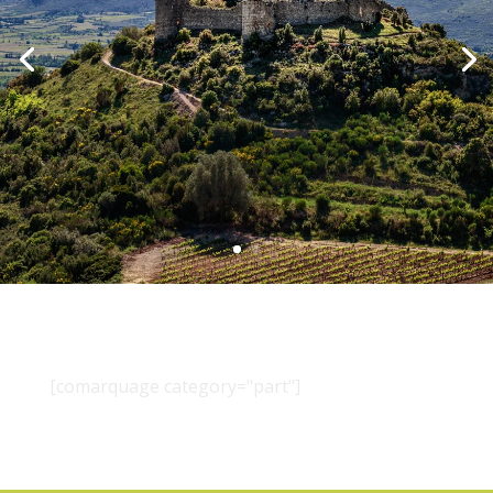
[comarquage category="part"]