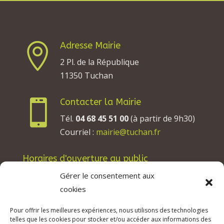
Adresse Mairie

2 Pl. de la République
11350 Tuchan
Contacter la Mairie

Tél.
04 68 45 51 00
(à partir de 9h30)
Courriel :
mairie@tuchan.fr
Horaires d'ouverture au public
Les lundis, mardis et jeudis : de 8h à 12h et de
Gérer le consentement aux
13h30 à 17h30.
cookies
Les mercredis : de 13h30 à 17h30.
Pour offrir les meilleures expériences, nous utilisons des technologies
Les vendredis : de 8h à 12h.
telles que les cookies pour stocker et/ou accéder aux informations des