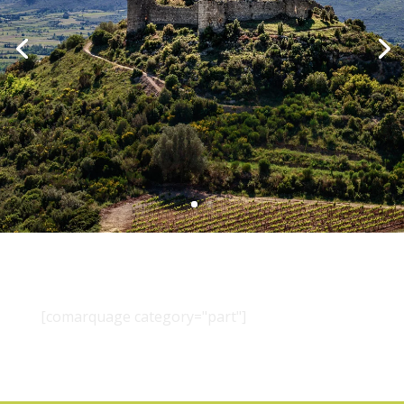
[comarquage category="part"]