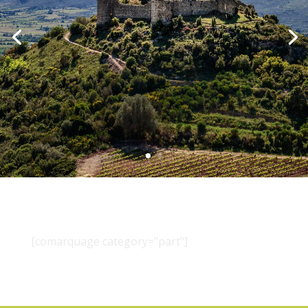
[comarquage category="part"]