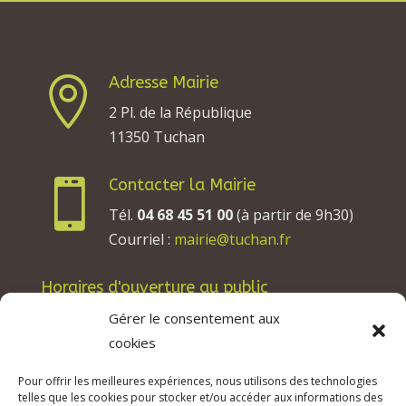
Adresse Mairie

2 Pl. de la République
11350 Tuchan
Contacter la Mairie

Tél.
04 68 45 51 00
(à partir de 9h30)
Courriel :
mairie@tuchan.fr
Horaires d'ouverture au public
Les lundis, mardis et jeudis : de 8h à 12h et de
Gérer le consentement aux
13h30 à 17h30.
cookies
Les mercredis : de 13h30 à 17h30.
Pour offrir les meilleures expériences, nous utilisons des technologies
Les vendredis : de 8h à 12h.
telles que les cookies pour stocker et/ou accéder aux informations des