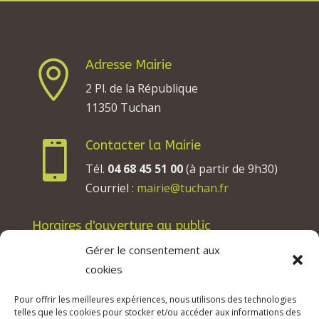
Adresse Mairie

2 Pl. de la République
11350 Tuchan
Contacter la Mairie

Tél.
04 68 45 51 00
(à partir de 9h30)
Courriel :
mairie@tuchan.fr
Horaires d'ouverture au public
Les lundis, mardis et jeudis : de 8h à 12h et de
Gérer le consentement aux
13h30 à 17h30.
cookies
Les mercredis : de 13h30 à 17h30.
Pour offrir les meilleures expériences, nous utilisons des technologies
Les vendredis : de 8h à 12h.
telles que les cookies pour stocker et/ou accéder aux informations des