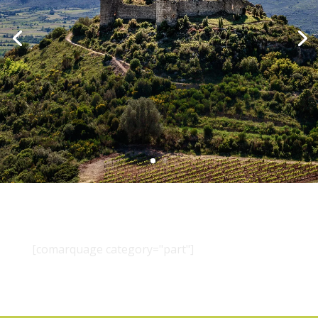
[comarquage category="part"]