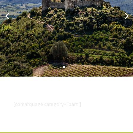
[comarquage category="part"]