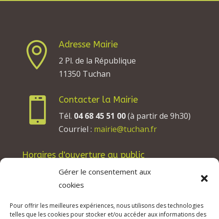
Adresse Mairie

2 Pl. de la République
11350 Tuchan
Contacter la Mairie

Tél.
04 68 45 51 00
(à partir de 9h30)
Courriel :
mairie@tuchan.fr
Horaires d'ouverture au public
Les lundis, mardis et jeudis : de 8h à 12h et de
Gérer le consentement aux
13h30 à 17h30.
cookies
Les mercredis : de 13h30 à 17h30.
Pour offrir les meilleures expériences, nous utilisons des technologies
Les vendredis : de 8h à 12h.
telles que les cookies pour stocker et/ou accéder aux informations des