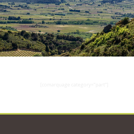
[comarquage category="part"]