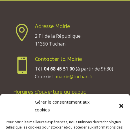
Adresse Mairie

2 Pl. de la République
11350 Tuchan
Contacter la Mairie

Tél.
04 68 45 51 00
(à partir de 9h30)
Courriel :
mairie@tuchan.fr
Horaires d'ouverture au public
Les lundis, mardis et jeudis : de 8h à 12h et de
Gérer le consentement aux
13h30 à 17h30.
cookies
Les mercredis : de 13h30 à 17h30.
Pour offrir les meilleures expériences, nous utilisons des technologies
Les vendredis : de 8h à 12h.
telles que les cookies pour stocker et/ou accéder aux informations des