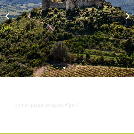
[comarquage category="part"]