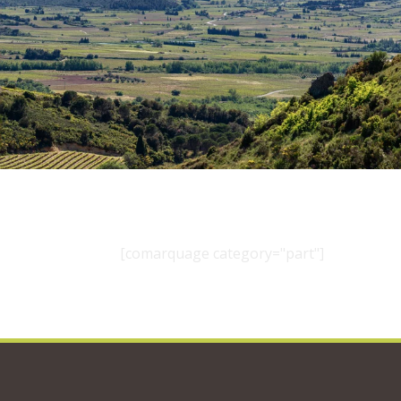
[comarquage category="part"]