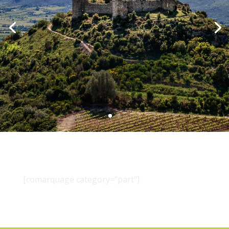
[comarquage category="part"]