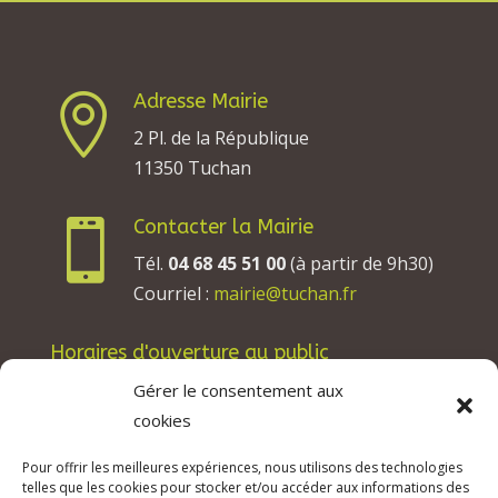
Adresse Mairie

2 Pl. de la République
11350 Tuchan
Contacter la Mairie

Tél.
04 68 45 51 00
(à partir de 9h30)
Courriel :
mairie@tuchan.fr
Horaires d'ouverture au public
Les lundis, mardis et jeudis : de 8h à 12h et de
Gérer le consentement aux
13h30 à 17h30.
cookies
Les mercredis : de 13h30 à 17h30.
Pour offrir les meilleures expériences, nous utilisons des technologies
Les vendredis : de 8h à 12h.
telles que les cookies pour stocker et/ou accéder aux informations des