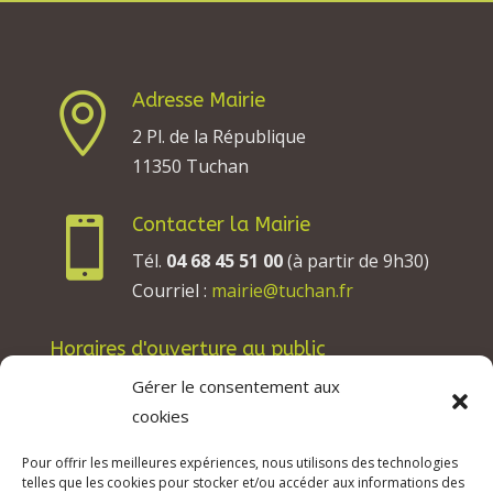
Adresse Mairie

2 Pl. de la République
11350 Tuchan
Contacter la Mairie

Tél.
04 68 45 51 00
(à partir de 9h30)
Courriel :
mairie@tuchan.fr
Horaires d'ouverture au public
Les lundis, mardis et jeudis : de 8h à 12h et de
Gérer le consentement aux
13h30 à 17h30.
cookies
Les mercredis : de 13h30 à 17h30.
Pour offrir les meilleures expériences, nous utilisons des technologies
Les vendredis : de 8h à 12h.
telles que les cookies pour stocker et/ou accéder aux informations des