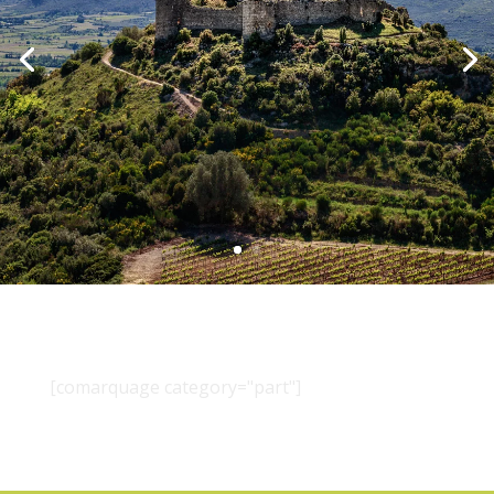
[comarquage category="part"]