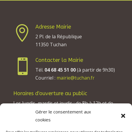
Adresse Mairie

2 Pl. de la République
11350 Tuchan
Contacter la Mairie

Tél.
04 68 45 51 00
(à partir de 9h30)
Courriel :
mairie@tuchan.fr
Horaires d'ouverture au public
Les lundis, mardis et jeudis : de 8h à 12h et de
13h30 à 17h30.
Gérer le consentement aux
Les mercredis : de 13h30 à 17h30.
cookies
Les vendredis : de 8h à 12h.