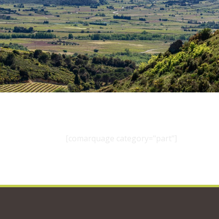
[comarquage category="part"]