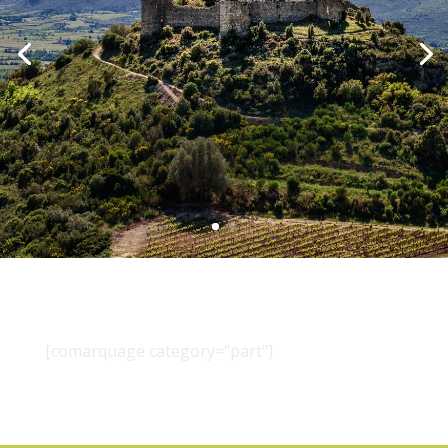
[comarquage category="part"]