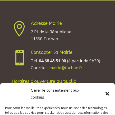
Adresse Mairie

2 Pl. de la République
11350 Tuchan
Contacter la Mairie

Tél.
04 68 45 51 00
(à partir de 9h30)
Courriel :
mairie@tuchan.fr
Horaires d'ouverture au public
Les lundis, mardis et jeudis : de 8h à 12h et de
Gérer le consentement aux
13h30 à 17h30.
cookies
Les mercredis : de 13h30 à 17h30.
Pour offrir les meilleures expériences, nous utilisons des technologies
Les vendredis : de 8h à 12h.
telles que les cookies pour stocker et/ou accéder aux informations des