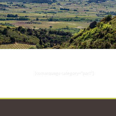
[comarquage category="part"]