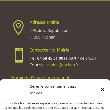
Adresse Mairie

2 Pl. de la République
11350 Tuchan
Contacter la Mairie

Tél.
04 68 45 51 00
(à partir de 9h30)
Courriel :
mairie@tuchan.fr
Horaires d'ouverture au public
Les lundis, mardis et jeudis : de 8h à 12h et de
Gérer le consentement aux
13h30 à 17h30.
cookies
Les mercredis : de 13h30 à 17h30.
Pour offrir les meilleures expériences, nous utilisons des technologies
Les vendredis : de 8h à 12h.
telles que les cookies pour stocker et/ou accéder aux informations des