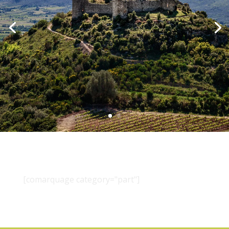
[comarquage category="part"]