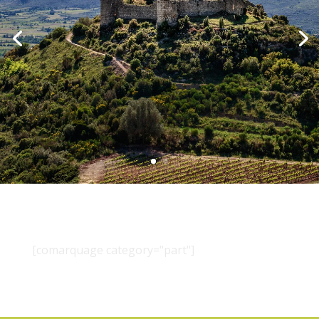
[comarquage category="part"]