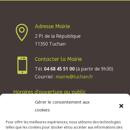
Adresse Mairie

2 Pl. de la République
11350 Tuchan
Contacter la Mairie

Tél.
04 68 45 51 00
(à partir de 9h30)
Courriel :
mairie@tuchan.fr
Horaires d'ouverture au public
Les lundis, mardis et jeudis : de 8h à 12h et de
Gérer le consentement aux
13h30 à 17h30.
cookies
Les mercredis : de 13h30 à 17h30.
Pour offrir les meilleures expériences, nous utilisons des technologies
Les vendredis : de 8h à 12h.
telles que les cookies pour stocker et/ou accéder aux informations des