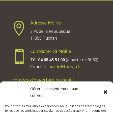
Adresse Mairie

2 Pl. de la République
11350 Tuchan
Contacter la Mairie

Tél.
04 68 45 51 00
(à partir de 9h30)
Courriel :
mairie@tuchan.fr
Horaires d'ouverture au public
Les lundis, mardis et jeudis : de 8h à 12h et de
Gérer le consentement aux
13h30 à 17h30.
cookies
Les mercredis : de 13h30 à 17h30.
Pour offrir les meilleures expériences, nous utilisons des technologies
Les vendredis : de 8h à 12h.
telles que les cookies pour stocker et/ou accéder aux informations des