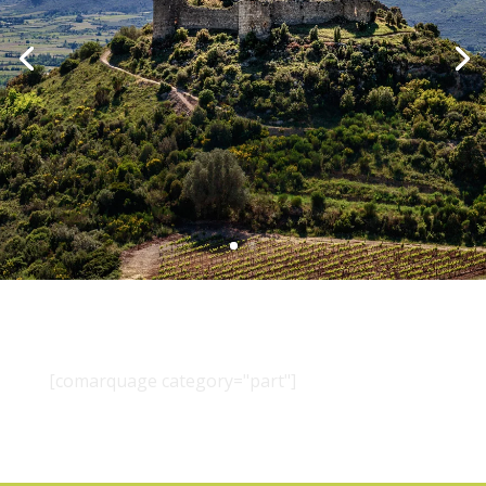
[comarquage category="part"]