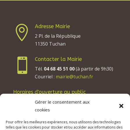
Adresse Mairie

2 Pl. de la République
11350 Tuchan
Contacter la Mairie

Tél.
04 68 45 51 00
(à partir de 9h30)
Courriel :
mairie@tuchan.fr
Horaires d'ouverture au public
Les lundis, mardis et jeudis : de 8h à 12h et de
Gérer le consentement aux
13h30 à 17h30.
cookies
Les mercredis : de 13h30 à 17h30.
Pour offrir les meilleures expériences, nous utilisons des technologies
Les vendredis : de 8h à 12h.
telles que les cookies pour stocker et/ou accéder aux informations des