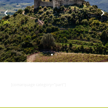
[comarquage category="part"]