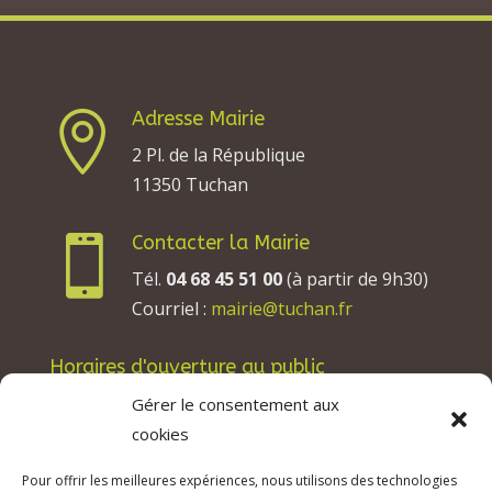
Adresse Mairie

2 Pl. de la République
11350 Tuchan
Contacter la Mairie

Tél.
04 68 45 51 00
(à partir de 9h30)
Courriel :
mairie@tuchan.fr
Horaires d'ouverture au public
Les lundis, mardis et jeudis : de 8h à 12h et de
Gérer le consentement aux
13h30 à 17h30.
cookies
Les mercredis : de 13h30 à 17h30.
Pour offrir les meilleures expériences, nous utilisons des technologies
Les vendredis : de 8h à 12h.