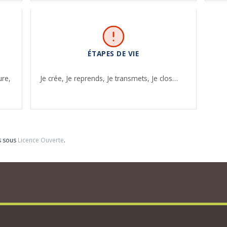
ÉTAPES DE VIE
ure,
Je crée,
Je reprends,
Je transmets,
Je clos…
s sous
Licence Ouverte
.