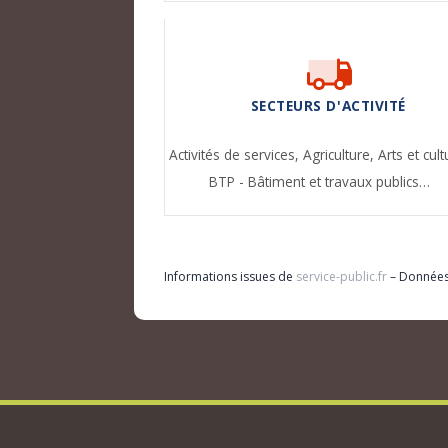
SECTEURS D'ACTIVITÉ
Activités de services,
Agriculture,
Arts et cult
BTP - Bâtiment et travaux publics…
Informations issues de
service-public.fr
– Donnée