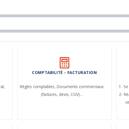
COMPTABILITÉ - FACTURATION
ral,
Règles comptables,
Documents commerciaux
1- Se
(factures, devis, CGV)…
2- Ré
c