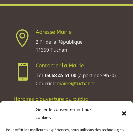
Adresse Mairie

2 Pl. de la République
11350 Tuchan
Contacter la Mairie

Tél.
04 68 45 51 00
(à partir de 9h30)
Courriel :
mairie@tuchan.fr
Horaires d'ouverture au public
Les lundis, mardis et jeudis : de 8h à 12h et de
Gérer le consentement aux
13h30 à 17h30.
cookies
Les mercredis : de 13h30 à 17h30.
Pour offrir les meilleures expériences, nous utilisons des technologies
Les vendredis : de 8h à 12h.