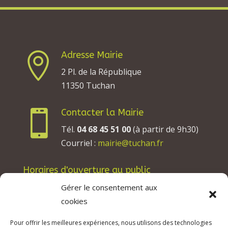
Adresse Mairie

2 Pl. de la République
11350 Tuchan
Contacter la Mairie

Tél.
04 68 45 51 00
(à partir de 9h30)
Courriel :
mairie@tuchan.fr
Horaires d'ouverture au public
Les lundis, mardis et jeudis : de 8h à 12h et de
Gérer le consentement aux
13h30 à 17h30.
cookies
Les mercredis : de 13h30 à 17h30.
Pour offrir les meilleures expériences, nous utilisons des technologies
Les vendredis : de 8h à 12h.