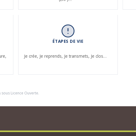
ÉTAPES DE VIE
ure,
Je crée,
Je reprends,
Je transmets,
Je clos…
s sous
Licence Ouverte
.