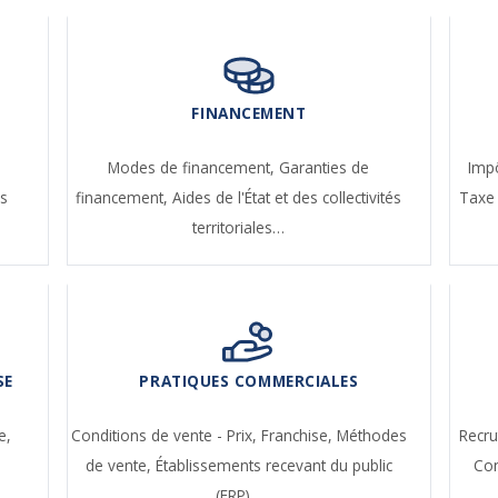
FINANCEMENT
-
Modes de financement,
Garanties de
Impô
s
financement,
Aides de l'État et des collectivités
Taxe 
territoriales…
SE
PRATIQUES COMMERCIALES
e,
Conditions de vente - Prix,
Franchise,
Méthodes
Recr
de vente,
Établissements recevant du public
Con
(ERP)…