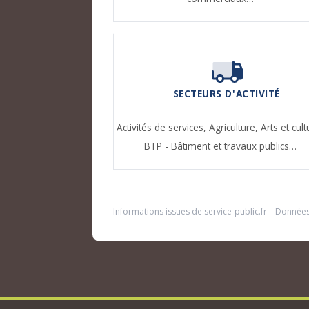
SECTEURS D'ACTIVITÉ
Activités de services,
Agriculture,
Arts et cult
BTP - Bâtiment et travaux publics…
Informations issues de
service-public.fr
– Donnée