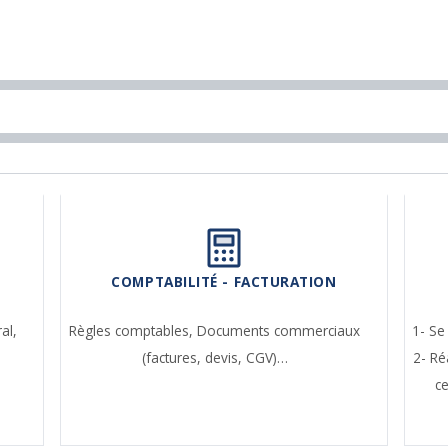
COMPTABILITÉ - FACTURATION
ral,
Règles comptables,
Documents commerciaux
1- Se
(factures, devis, CGV)…
2- Ré
c