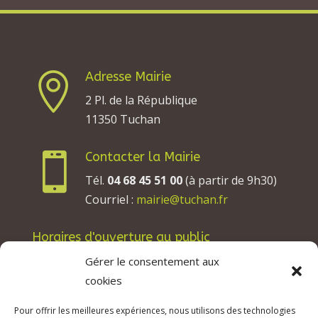
Adresse Mairie

2 Pl. de la République
11350 Tuchan
Contacter la Mairie

Tél.
04 68 45 51 00
(à partir de 9h30)
Courriel :
mairie@tuchan.fr
Horaires d'ouverture au public
Les lundis, mardis et jeudis : de 8h à 12h et de
Gérer le consentement aux
13h30 à 17h30.
cookies
Les mercredis : de 13h30 à 17h30.
Pour offrir les meilleures expériences, nous utilisons des technologies
Les vendredis : de 8h à 12h.