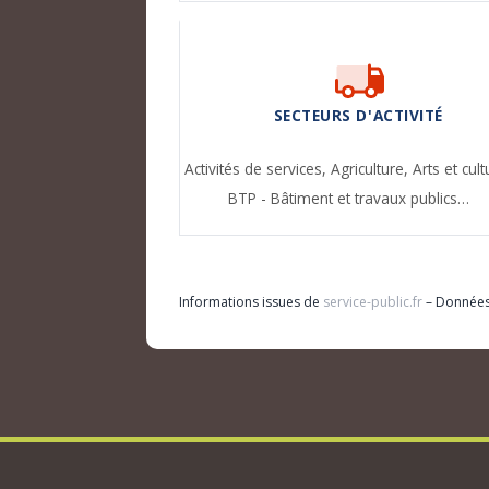
SECTEURS D'ACTIVITÉ
Activités de services,
Agriculture,
Arts et cult
BTP - Bâtiment et travaux publics…
Informations issues de
service-public.fr
– Donnée