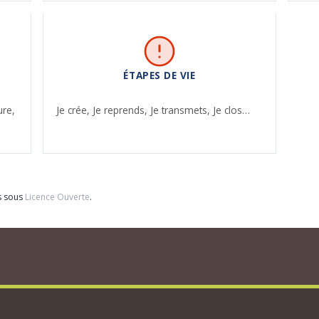
ÉTAPES DE VIE
ure,
Je crée,
Je reprends,
Je transmets,
Je clos…
s sous
Licence Ouverte
.