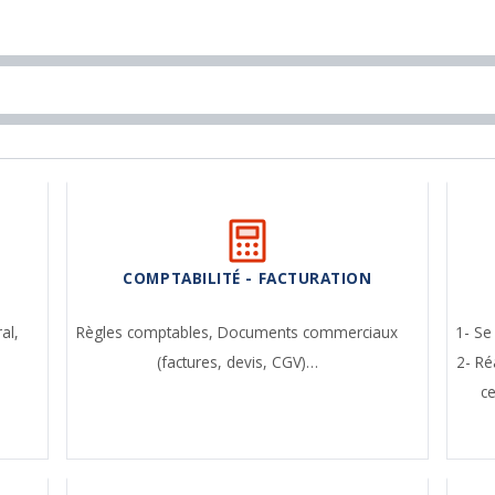
COMPTABILITÉ - FACTURATION
ral,
Règles comptables,
Documents commerciaux
1- Se
(factures, devis, CGV)…
2- Ré
c