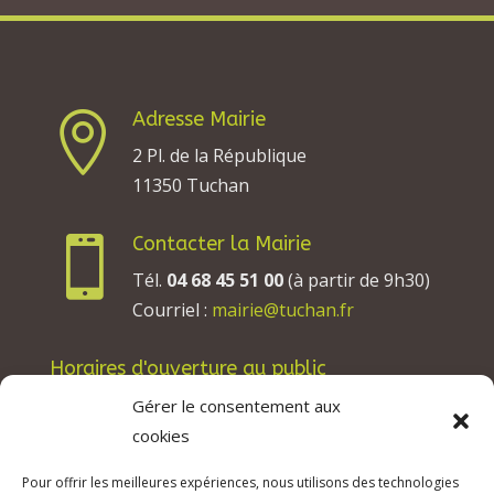
Adresse Mairie

2 Pl. de la République
11350 Tuchan
Contacter la Mairie

Tél.
04 68 45 51 00
(à partir de 9h30)
Courriel :
mairie@tuchan.fr
Horaires d'ouverture au public
Les lundis, mardis et jeudis : de 8h à 12h et de
Gérer le consentement aux
13h30 à 17h30.
cookies
Les mercredis : de 13h30 à 17h30.
Pour offrir les meilleures expériences, nous utilisons des technologies
Les vendredis : de 8h à 12h.