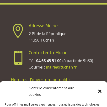
Adresse Mairie

2 Pl. de la République
11350 Tuchan
Contacter la Mairie

Tél.
04 68 45 51 00
(à partir de 9h30)
Courriel :
mairie@tuchan.fr
Horaires d'ouverture au public
Les lundis, mardis et jeudis : de 8h à 12h et de
Gérer le consentement aux
13h30 à 17h30.
cookies
Les mercredis : de 13h30 à 17h30.
Pour offrir les meilleures expériences, nous utilisons des technologies
Les vendredis : de 8h à 12h.