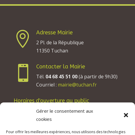
Adresse Mairie

2 Pl. de la République
11350 Tuchan
Contacter la Mairie

Tél.
04 68 45 51 00
(à partir de 9h30)
Courriel :
mairie@tuchan.fr
Horaires d'ouverture au public
Les lundis, mardis et jeudis : de 8h à 12h et de
Gérer le consentement aux
13h30 à 17h30.
cookies
Les mercredis : de 13h30 à 17h30.
Pour offrir les meilleures expériences, nous utilisons des technologies
Les vendredis : de 8h à 12h.