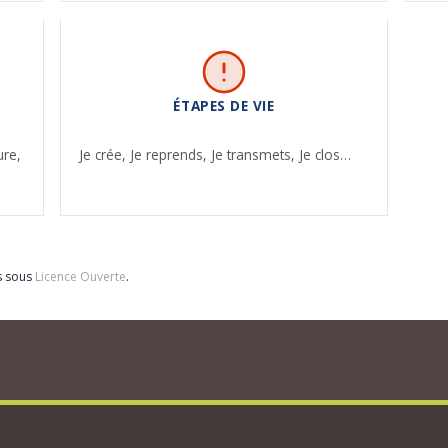
ÉTAPES DE VIE
ure,
Je crée,
Je reprends,
Je transmets,
Je clos…
s sous
Licence Ouverte
.