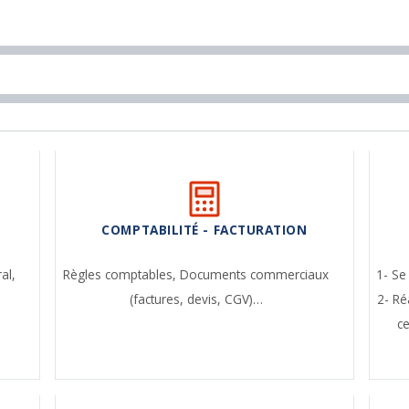
COMPTABILITÉ - FACTURATION
ral,
Règles comptables,
Documents commerciaux
1- Se
(factures, devis, CGV)…
2- Ré
c