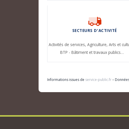
SECTEURS D'ACTIVITÉ
Activités de services,
Agriculture,
Arts et cult
BTP - Bâtiment et travaux publics…
Informations issues de
service-public.fr
– Donnée