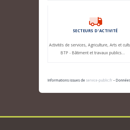
SECTEURS D'ACTIVITÉ
Activités de services,
Agriculture,
Arts et cult
BTP - Bâtiment et travaux publics…
Informations issues de
service-public.fr
– Donnée