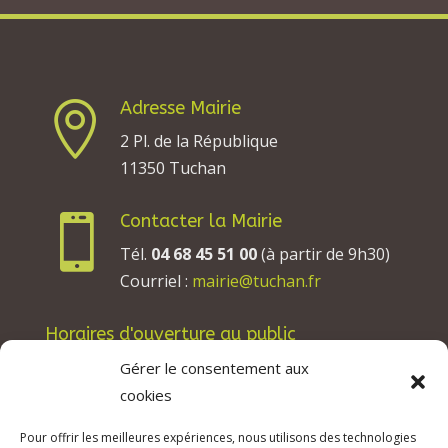
Adresse Mairie

2 Pl. de la République
11350 Tuchan
Contacter la Mairie

Tél.
04 68 45 51 00
(à partir de 9h30)
Courriel :
mairie@tuchan.fr
Horaires d'ouverture au public
Les lundis, mardis et jeudis : de 8h à 12h et de
Gérer le consentement aux
13h30 à 17h30.
cookies
Les mercredis : de 13h30 à 17h30.
Pour offrir les meilleures expériences, nous utilisons des technologies
Les vendredis : de 8h à 12h.