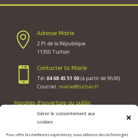
Adresse Mairie

2 Pl. de la République
11350 Tuchan
Contacter la Mairie

Tél.
04 68 45 51 00
(à partir de 9h30)
Courriel :
mairie@tuchan.fr
Horaires d'ouverture au public
Les lundis, mardis et jeudis : de 8h à 12h et de
Gérer le consentement aux
13h30 à 17h30.
cookies
Les mercredis : de 13h30 à 17h30.
Pour offrir les meilleures expériences, nous utilisons des technologies
Les vendredis : de 8h à 12h.