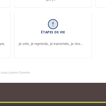
ÉTAPES DE VIE
ure,
Je crée,
Je reprends,
Je transmets,
Je clos…
s sous
Licence Ouverte
.