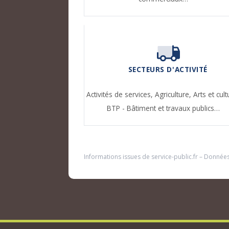
SECTEURS D'ACTIVITÉ
Activités de services,
Agriculture,
Arts et cult
BTP - Bâtiment et travaux publics…
Informations issues de
service-public.fr
– Donnée