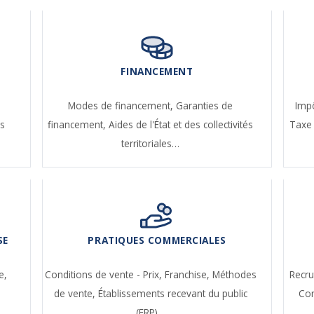
FINANCEMENT
-
Modes de financement,
Garanties de
Impô
s
financement,
Aides de l'État et des collectivités
Taxe 
territoriales…
SE
PRATIQUES COMMERCIALES
e,
Conditions de vente - Prix,
Franchise,
Méthodes
Recr
de vente,
Établissements recevant du public
Con
(ERP)…