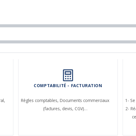
COMPTABILITÉ - FACTURATION
ral,
Règles comptables,
Documents commerciaux
1- Se
(factures, devis, CGV)…
2- Ré
c