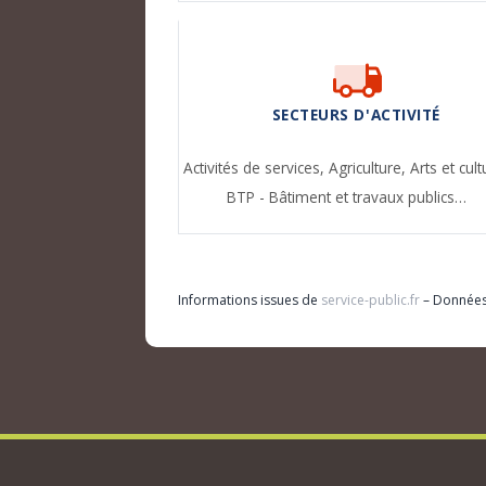
SECTEURS D'ACTIVITÉ
Activités de services,
Agriculture,
Arts et cult
BTP - Bâtiment et travaux publics…
Informations issues de
service-public.fr
– Donnée