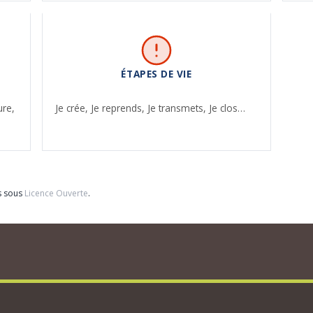
ÉTAPES DE VIE
ure,
Je crée,
Je reprends,
Je transmets,
Je clos…
s sous
Licence Ouverte
.