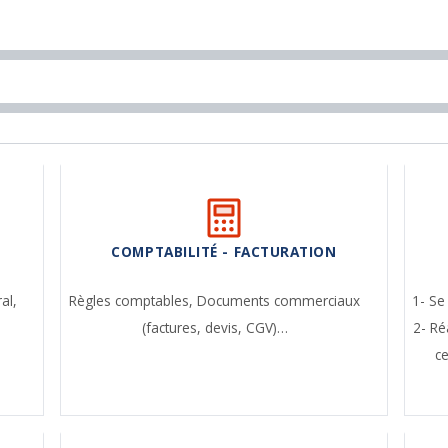
COMPTABILITÉ - FACTURATION
ral,
Règles comptables,
Documents commerciaux
1- Se
(factures, devis, CGV)…
2- Ré
c