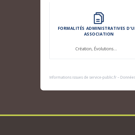
FORMALITÉS ADMINISTRATIVES D'U
ASSOCIATION
Création,
Évolutions…
Informations issues de
service-public.fr
– Donnée