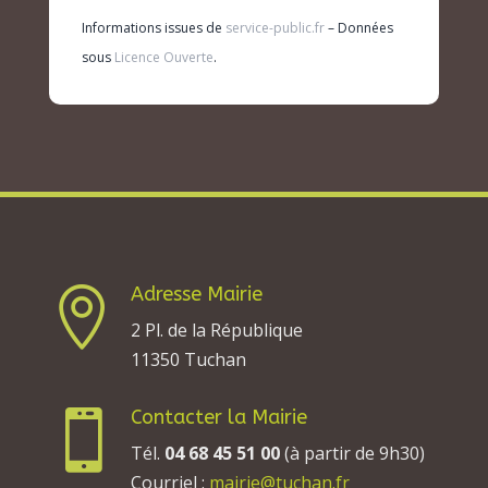
Informations issues de
service-public.fr
– Données
sous
Licence Ouverte
.
Adresse Mairie

2 Pl. de la République
11350 Tuchan
Contacter la Mairie

Tél.
04 68 45 51 00
(à partir de 9h30)
Courriel :
mairie@tuchan.fr