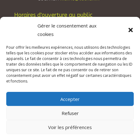
Horaires d'ouverture au public
Les lundis, mardis et jeudis : de 8h à 12h et de
Gérer le consentement aux
13h30 à 17h30.
cookies
Les mercredis : de 13h30 à 17h30.
Pour offrir les meilleures expériences, nous utilisons des technologies
Les vendredis : de 8h à 12h.
telles que les cookies pour stocker et/ou accéder aux informations des
appareils. Le fait de consentir à ces technologies nous permettra de
traiter des données telles que le comportement de navigation ou les ID
uniques sur ce site. Le fait de ne pas consentir ou de retirer son
consentement peut avoir un effet négatif sur certaines caractéristiques
© 2026 Mairie de Tuchan | Site Internet réalisé
et fonctions.
par
SATURNE innovations
Accepter
Mentions légales & Crédits
–
RGPD Protection
des données
–
Refuser
Déclaration d’accessibilité
Voir les préférences