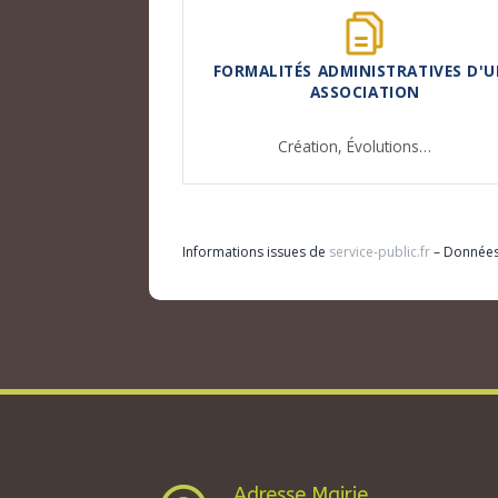
FORMALITÉS ADMINISTRATIVES D'U
ASSOCIATION
Création,
Évolutions…
Informations issues de
service-public.fr
– Donnée
Adresse Mairie