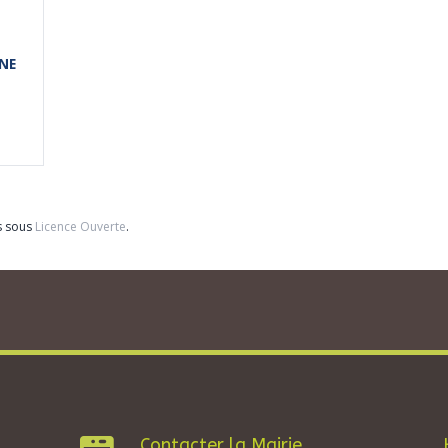
NE
s sous
Licence Ouverte
.
Contacter la Mairie