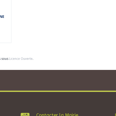
NE
s sous
Licence Ouverte
.
Contacter la Mairie