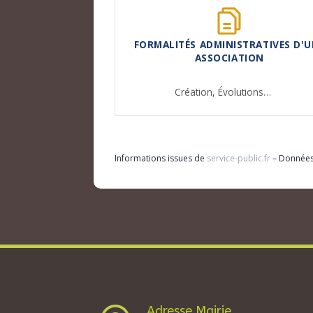
FORMALITÉS ADMINISTRATIVES D'U
ASSOCIATION
Création,
Évolutions…
Informations issues de
service-public.fr
– Donnée
Adresse Mairie