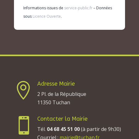
Informations issues de
service-public.fr
– Données
sous
Licence Ouverte
.
Adresse Mairie

2 Pl. de la République
11350 Tuchan
Contacter la Mairie

Tél.
04 68 45 51 00
(à partir de 9h30)
Courriel :
mairie@tuchan.fr