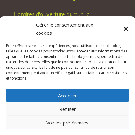
Horaires d'ouverture au public
Les lundis, mardis et jeudis : de 8h à 12h et de
Gérer le consentement aux
13h30 à 17h30.
cookies
Les mercredis : de 13h30 à 17h30.
Pour offrir les meilleures expériences, nous utilisons des technologies
Les vendredis : de 8h à 12h.
telles que les cookies pour stocker et/ou accéder aux informations des
appareils. Le fait de consentir à ces technologies nous permettra de
traiter des données telles que le comportement de navigation ou les ID
uniques sur ce site. Le fait de ne pas consentir ou de retirer son
consentement peut avoir un effet négatif sur certaines caractéristiques
© 2026 Mairie de Tuchan | Site Internet réalisé
et fonctions.
par
SATURNE innovations
Accepter
Mentions légales & Crédits
–
RGPD Protection
des données
–
Refuser
Déclaration d’accessibilité
Voir les préférences